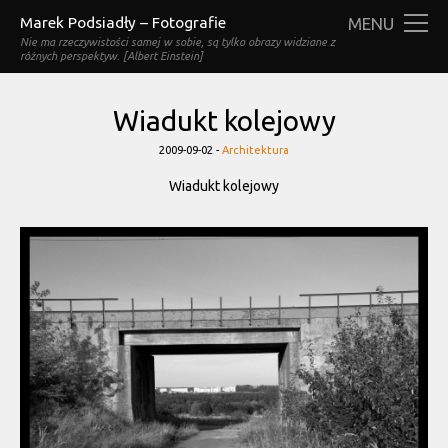
Marek Podsiadły – Fotografie
MENU
Nie ma rzeczywistości samej w sobie, są tylko obrazy widziane z
różnych perspektyw. [Albert Einstein]
Wiadukt kolejowy
Categories
2009-09-02 -
Architektura
Wiadukt kolejowy