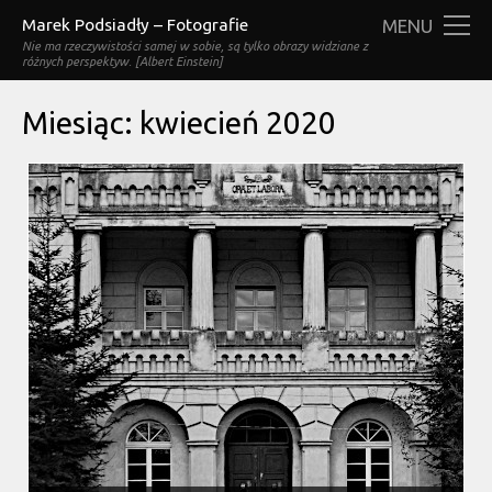
Marek Podsiadły – Fotografie
MENU
Nie ma rzeczywistości samej w sobie, są tylko obrazy widziane z
różnych perspektyw. [Albert Einstein]
Miesiąc:
kwiecień 2020