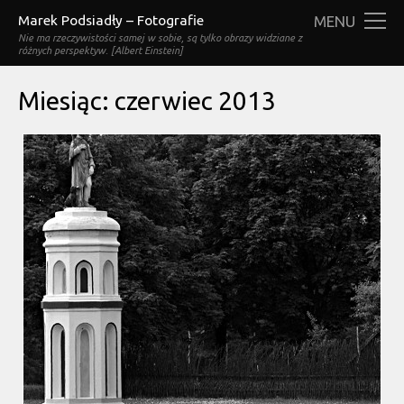
Marek Podsiadły – Fotografie
MENU
Nie ma rzeczywistości samej w sobie, są tylko obrazy widziane z
różnych perspektyw. [Albert Einstein]
Miesiąc:
czerwiec 2013