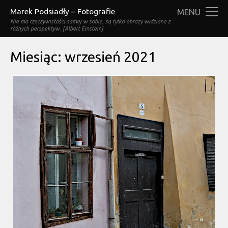
Marek Podsiadły – Fotografie
MENU
Nie ma rzeczywistości samej w sobie, są tylko obrazy widziane z
różnych perspektyw. [Albert Einstein]
Miesiąc:
wrzesień 2021