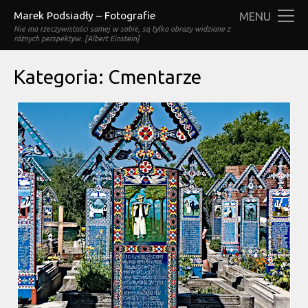
Marek Podsiadły – Fotografie
MENU
Nie ma rzeczywistości samej w sobie, są tylko obrazy widziane z
różnych perspektyw. [Albert Einstein]
Kategoria:
Cmentarze