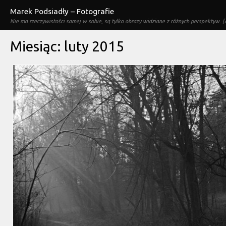
Marek Podsiadły – Fotografie
Nie ma rzeczywistości samej w sobie, są tylko obrazy widziane z różnych perspektyw. [A
Miesiąc:
luty 2015