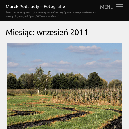
Marek Podsiadły – Fotografie
MENU
Nie ma rzeczywistości samej w sobie, są tylko obrazy widziane z
różnych perspektyw. [Albert Einstein]
Miesiąc:
wrzesień 2011