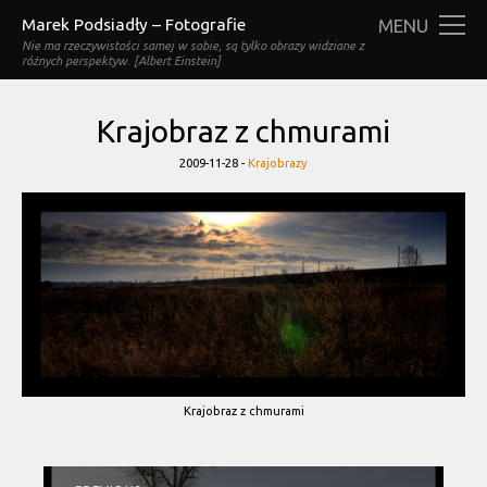
Marek Podsiadły – Fotografie
MENU
Nie ma rzeczywistości samej w sobie, są tylko obrazy widziane z
różnych perspektyw. [Albert Einstein]
Krajobraz z chmurami
Categories
2009-11-28 -
Krajobrazy
Krajobraz z chmurami