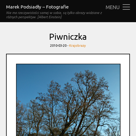
Marek Podsiadły – Fotografie
MENU
Nie ma rzeczywistości samej w sobie, są tylko obrazy widziane z
różnych perspektyw. [Albert Einstein]
Piwniczka
Categories
2010-03-20 -
Krajobrazy