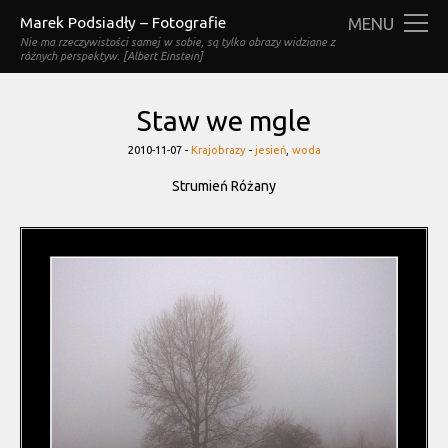
Marek Podsiadły – Fotografie
MENU
Nie ma rzeczywistości samej w sobie, są tylko obrazy widziane z
różnych perspektyw. [Albert Einstein]
Staw we mgle
Categories
Tags
2010-11-07 -
Krajobrazy
-
jesień
,
woda
Strumień Różany