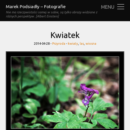
Marek Podsiadły – Fotografie
MENU
Nie ma rzeczywistości samej w sobie, są tylko obrazy widziane z
różnych perspektyw. [Albert Einstein]
Kwiatek
Categories
Tags
2014-04-28 -
Przyroda
-
kwiaty
,
las
,
wiosna