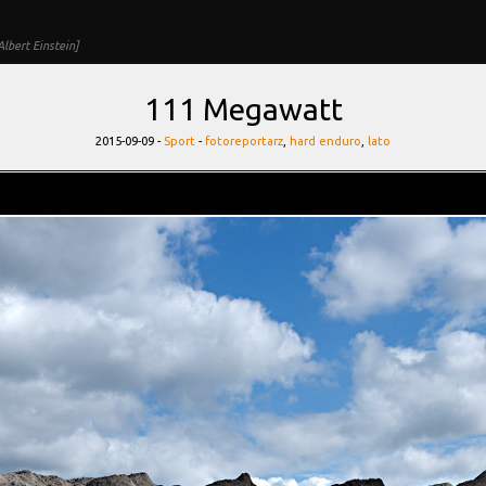
lbert Einstein]
111 Megawatt
Categories
Tags
2015-09-09 -
Sport
-
fotoreportarz
,
hard enduro
,
lato