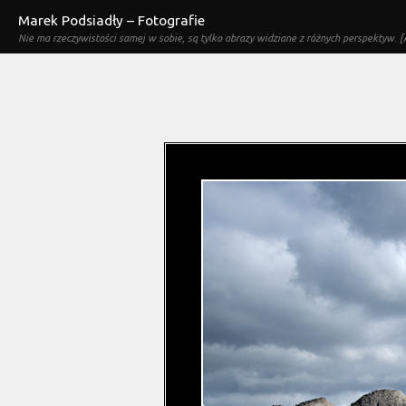
Marek Podsiadły – Fotografie
Nie ma rzeczywistości samej w sobie, są tylko obrazy widziane z różnych perspektyw. [A