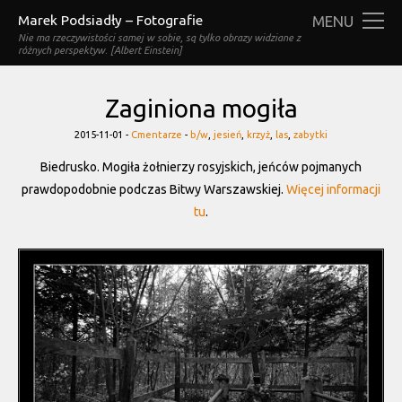
Marek Podsiadły – Fotografie
MENU
Nie ma rzeczywistości samej w sobie, są tylko obrazy widziane z
różnych perspektyw. [Albert Einstein]
Zaginiona mogiła
Categories
Tags
2015-11-01 -
Cmentarze
-
b/w
,
jesień
,
krzyż
,
las
,
zabytki
Biedrusko. Mogiła żołnierzy rosyjskich, jeńców pojmanych
prawdopodobnie podczas Bitwy Warszawskiej.
Więcej informacji
tu
.