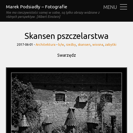
Marek Podsiadły – Fotografie
MENU
Nie ma rzeczywistości samej w sobie, są tylko obrazy widziane z
różnych perspektyw. [Albert Einstein]
Skansen pszczelarstwa
Categories
Tags
2017-06-01 -
Architektura
-
b/w
,
rzeźby
,
skansen
,
wiosna
,
zabytki
Swarzędz