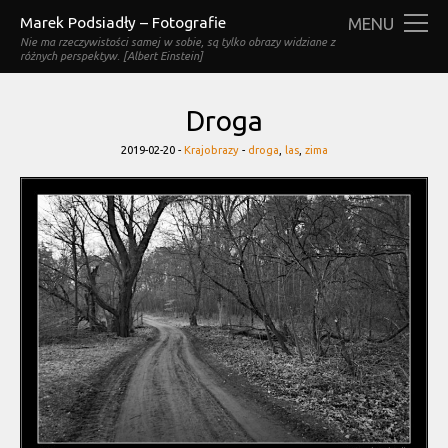
Marek Podsiadły – Fotografie
MENU
Nie ma rzeczywistości samej w sobie, są tylko obrazy widziane z
różnych perspektyw. [Albert Einstein]
Droga
Categories
Tags
2019-02-20 -
Krajobrazy
-
droga
,
las
,
zima