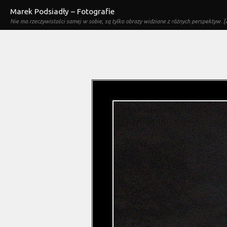
Marek Podsiadły – Fotografie
Nie ma rzeczywistości samej w sobie, są tylko obrazy widziane z różnych perspektyw. [A