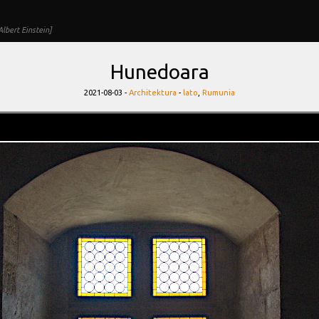
lbert Einstein]
Hunedoara
Categories
Tags
2021-08-03 -
Architektura
-
lato
,
Rumunia