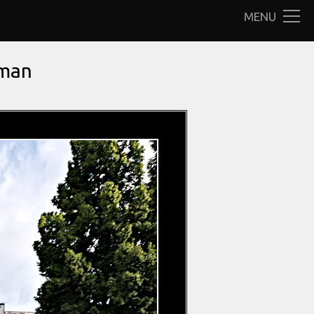
MENU
rman