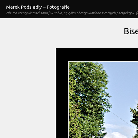
Marek Podsiadły – Fotografie
Nie ma rzeczywistości samej w sobie, są tylko obrazy widziane z różnych perspektyw. [A
Bis