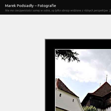
Marek Podsiadły – Fotografie
Nie ma rzeczywistości samej w sobie, są tylko obrazy widziane z różnych perspektyw. [A