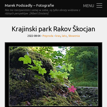
Marek Podsiadły – Fotografie
MENU
Nie ma rzeczywistości samej w sobie, są tylko obrazy widziane z
różnych perspektyw. [Albert Einstein]
Krajinski park Rakov Škocjan
Categories
Tags
2022-08-04 -
Przyroda
-
kras
,
lato
,
Słowenia