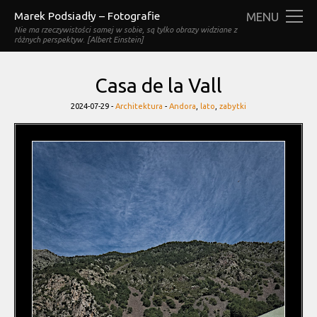
Marek Podsiadły – Fotografie
MENU
Nie ma rzeczywistości samej w sobie, są tylko obrazy widziane z
różnych perspektyw. [Albert Einstein]
Casa de la Vall
Categories
Tags
2024-07-29 -
Architektura
-
Andora
,
lato
,
zabytki