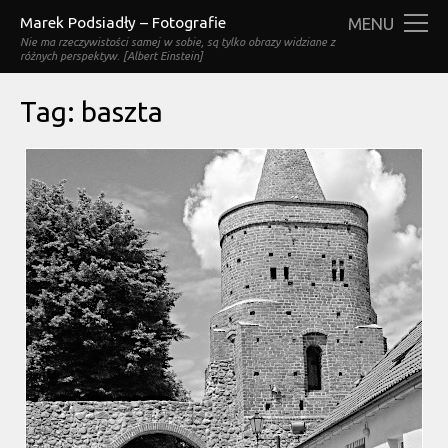
Marek Podsiadły – Fotografie
MENU
Nie ma rzeczywistości samej w sobie, są tylko obrazy widziane z
różnych perspektyw. [Albert Einstein]
Tag:
baszta